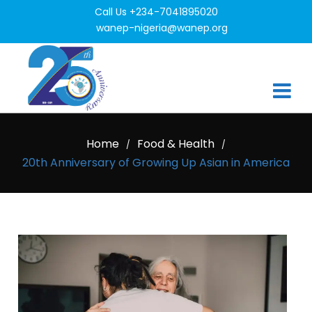
Call Us +234-7041895020
wanep-nigeria@wanep.org
Home
Food & Health
/
/
20th Anniversary of Growing Up Asian in America